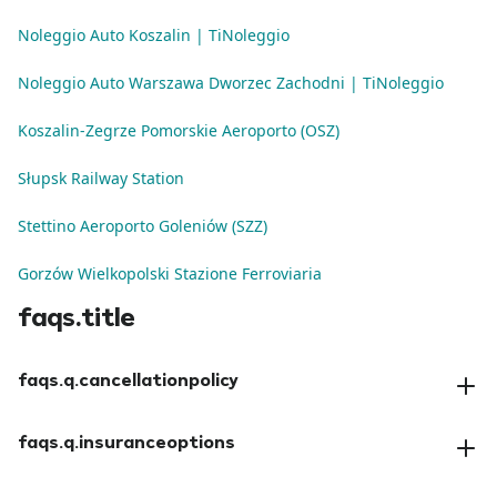
Noleggio Auto Koszalin | TiNoleggio
Noleggio Auto Warszawa Dworzec Zachodni | TiNoleggio
Koszalin-Zegrze Pomorskie Aeroporto (OSZ)
Słupsk Railway Station
Stettino Aeroporto Goleniów (SZZ)
Gorzów Wielkopolski Stazione Ferroviaria
faqs.title
faqs.q.cancellationpolicy
faqs.a.cancellationpolicy
faqs.q.insuranceoptions
faqs.a.insuranceoptions