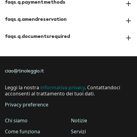
faqs.q.paymentmethods
faqs.a.paymentmethods
faqs.q.amendreservation
faqs.a.amendreservation
faqs.q.documentsrequired
faqs.a.documentsrequired
ciao@tinoleggio.it
Leggi la nostra
informativa privacy
. Contattandoci
acconsenti al trattamento dei tuoi dati.
Privacy preference
Chi siamo
Notizie
Come funziona
Servizi