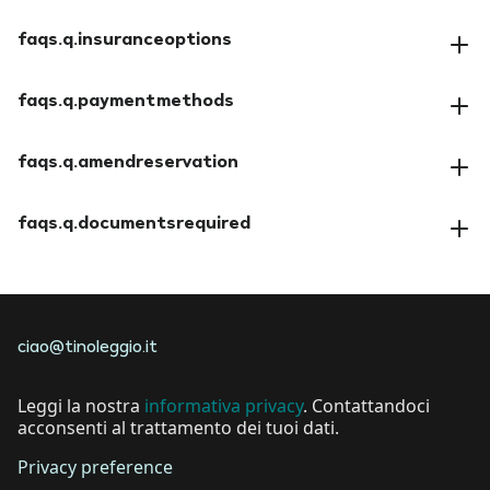
faqs.a.cancellationpolicy
faqs.q.insuranceoptions
faqs.a.insuranceoptions
faqs.q.paymentmethods
faqs.a.paymentmethods
faqs.q.amendreservation
faqs.a.amendreservation
faqs.q.documentsrequired
faqs.a.documentsrequired
ciao@tinoleggio.it
Leggi la nostra
informativa privacy
. Contattandoci
acconsenti al trattamento dei tuoi dati.
Privacy preference