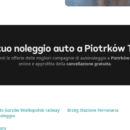
 tuo noleggio auto a Piotrków 
nti le offerte delle migliori compagnie di autonoleggio a
Piotrków
online e approfitta della
cancellazione gratuita
.
to Gorzów Wielkopolski railway
Brzeg Stazione Ferroviaria
Noleggio
ory