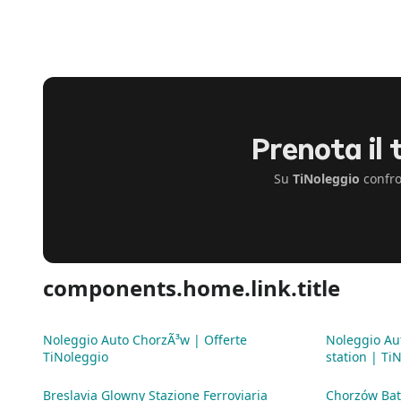
Prenota il
Su
TiNoleggio
confro
components.home.link.title
Noleggio Auto ChorzÃ³w | Offerte
Noleggio Au
TiNoleggio
station | Ti
Breslavia Glowny Stazione Ferroviaria
Chorzów Bat