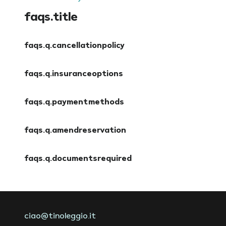
faqs.title
faqs.q.cancellationpolicy
faqs.a.cancellationpolicy
faqs.q.insuranceoptions
faqs.a.insuranceoptions
faqs.q.paymentmethods
faqs.a.paymentmethods
faqs.q.amendreservation
faqs.a.amendreservation
faqs.q.documentsrequired
faqs.a.documentsrequired
ciao@tinoleggio.it