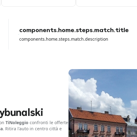
online, poi arrivi al desk e non ti
accettano la carta con cui hai
pagato loro perche vogliono solo
quella di credito. Fate attenzione
con la carta di debito perche io ho
perso tutti i soldi del noleggio e
components.home.steps.match.title
loro non hanno fatto NULLA per
aiutarmi a parte girare la colpa sul
components.home.steps.match.description
rental car dell aeroporto.
ybunalski
Con
TiNoleggio
confronti le offerte
ia
. Ritira l'auto in centro città e