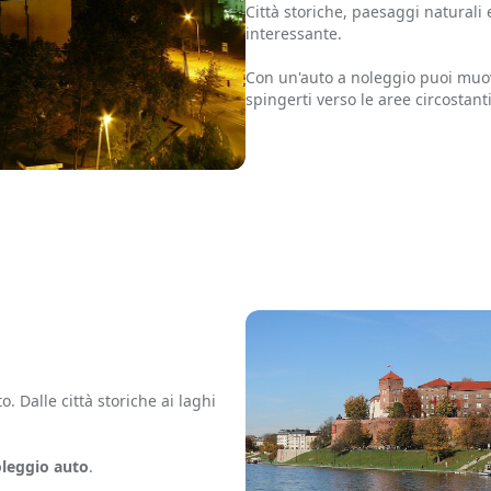
Città storiche, paesaggi naturali
interessante.
Con un'auto a noleggio puoi muove
spingerti verso le aree circostanti
 Dalle città storiche ai laghi
leggio auto
.