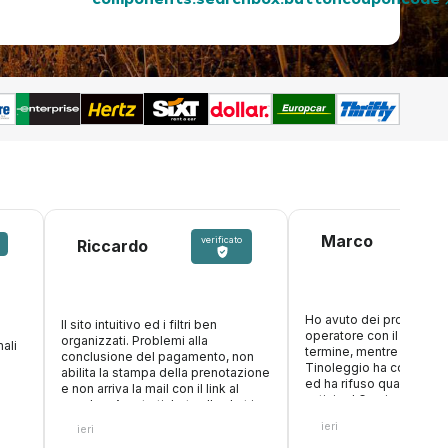
components.searchbox.buttoncouponcode
Marco
verificato
Riccardo
Ho avuto dei problemi c
Il sito intuitivo ed i filtri ben
operatore con il nolegg
organizzati. Problemi alla
ali
termine, mentre ero in v
conclusione del pagamento, non
Tinoleggio ha compreso
abilita la stampa della prenotazione
ed ha rifuso quanto paga
e non arriva la mail con il link al
anticipo! Grazie ancora
voucher. Aperto ticket sulla chat in
attesa risposta
ieri
ieri