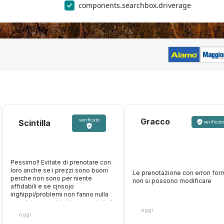
components.searchbox.driverage
Gracco
verificato
Scintilla
verificato
Pessimo!! Evitate di prenotare con
loro anche se i prezzi sono buoni
Le prenotazione con errori form
perche non sono per niente
non si possono modificare
affidabili e se cjnsojo
inghippi/problemi non fanno nulla
oer aiutare, anzi, trattengono tutta la
oggi
cifra. Inoltre fanno figurare che
oggi
accettano carte di debito, paghi