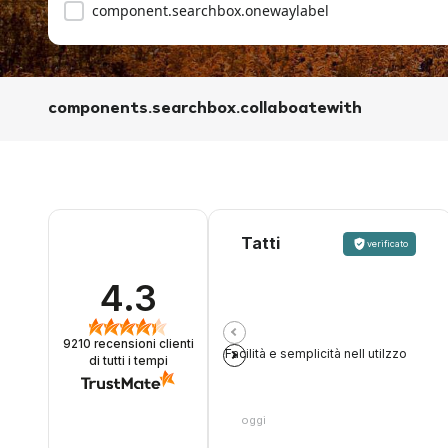
component.searchbox.onewaylabel
components.searchbox.collaboatewith
Tatti
verificato
4.3
9210
recensioni clienti
Facilità e semplicità nell utilzzo
di tutti i tempi
oggi