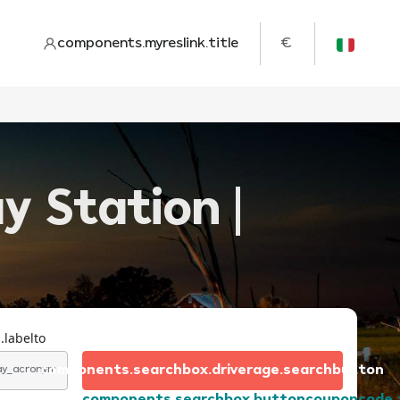
components.myreslink.title
€
y Station |
.labelto
components.searchbox.driverage.searchbutton
day_acronym