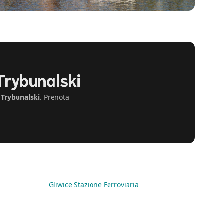
Trybunalski
 Trybunalski
. Prenota
Gliwice Stazione Ferroviaria