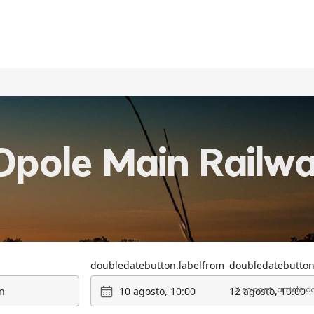
pole Main Railwa
doubledatebutton.labelfrom
doubledatebutton
10 agosto, 10:00
12 agosto, 10:00
2 snippet_article.