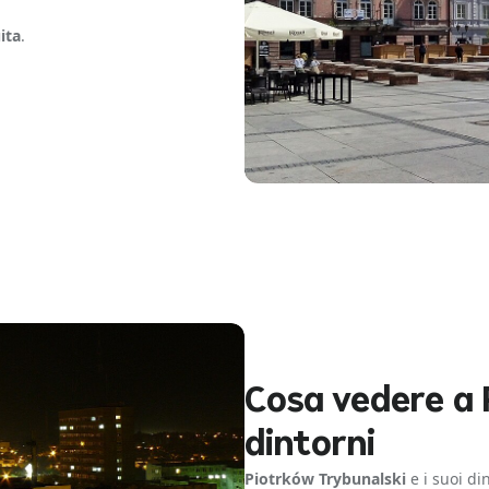
ita
.
Cosa vedere a 
dintorni
Piotrków Trybunalski
e i suoi di