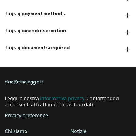
faqs.a.insuranceoptions
faqs.q.paymentmethods
faqs.a.paymentmethods
faqs.q.amendreservation
faqs.a.amendreservation
faqs.q.documentsrequired
faqs.a.documentsrequired
ciao@tinoleggio.it
Leggi la nostra
informativa privacy
. Contattandoci
acconsenti al trattamento dei tuoi dati.
Privacy preference
Chi siamo
Notizie