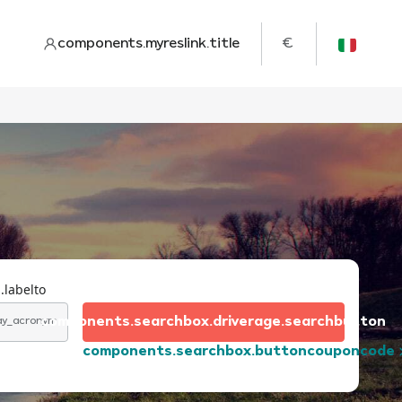
components.myreslink.title
€
.labelto
components.searchbox.driverage.searchbutton
day_acronym
components.searchbox.buttoncouponcode