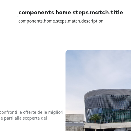
con la carta di debito perche io ho
perso tutti i soldi del noleggio e
components.home.steps.match.title
loro non hanno fatto NULLA per
aiutarmi a parte girare la colpa sul
components.home.steps.match.description
rental car dell aeroporto.
confronti le offerte delle migliori
à e parti alla scoperta del