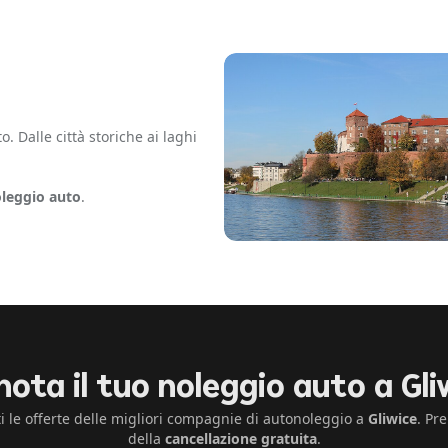
 Dalle città storiche ai laghi
leggio auto
.
nota il tuo noleggio auto a Gli
i le offerte delle migliori compagnie di autonoleggio a
Gliwice
. Pr
della
cancellazione gratuita
.