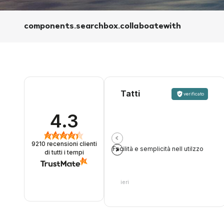
components.searchbox.collaboatewith
Tatti
verificato
4.3
9210
recensioni clienti
Facilità e semplicità nell utilzzo
di tutti i tempi
ieri