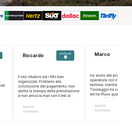
Marco
verificato
Riccardo
Ho avuto dei problemi c
Il sito intuitivo ed i filtri ben
operatore con il nolegg
organizzati. Problemi alla
termine, mentre ero in v
ali
conclusione del pagamento, non
Tinoleggio ha compreso
abilita la stampa della prenotazione
ed ha rifuso quanto paga
e non arriva la mail con il link al
anticipo! Grazie ancora
voucher. Aperto ticket sulla chat in
attesa risposta
questa
questa
settimana
settimana