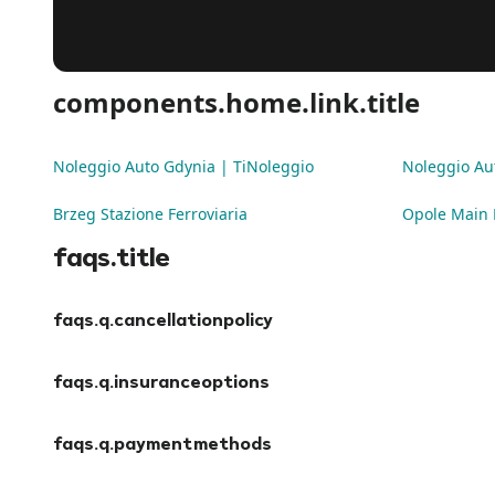
components.home.link.title
Noleggio Auto Gdynia | TiNoleggio
Noleggio Aut
Brzeg Stazione Ferroviaria
Opole Main 
faqs.title
faqs.q.cancellationpolicy
faqs.a.cancellationpolicy
faqs.q.insuranceoptions
faqs.a.insuranceoptions
faqs.q.paymentmethods
faqs.a.paymentmethods