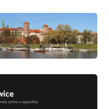
wice
enota online e approfitta