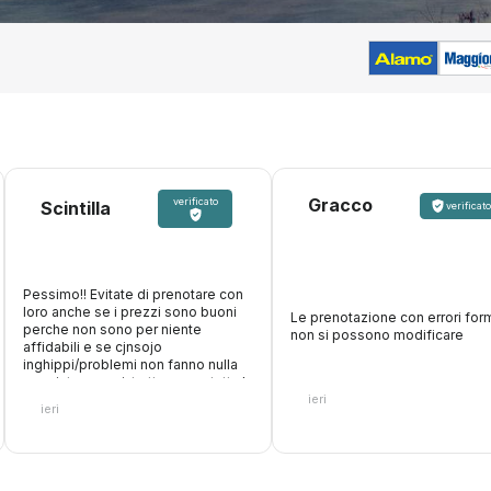
Gracco
verificato
Scintilla
verificato
Pessimo!! Evitate di prenotare con
loro anche se i prezzi sono buoni
Le prenotazione con errori form
perche non sono per niente
non si possono modificare
affidabili e se cjnsojo
inghippi/problemi non fanno nulla
oer aiutare, anzi, trattengono tutta la
ieri
cifra. Inoltre fanno figurare che
ieri
accettano carte di debito, paghi
online, poi arrivi al desk e non ti
accettano la carta con cui hai
pagato loro perche vogliono solo
quella di credito. Fate attenzione