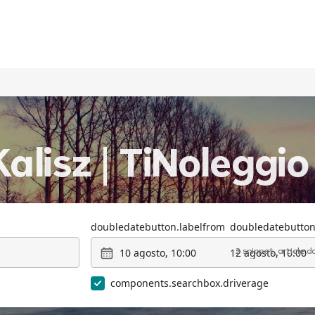
alisz | TiNoleggio
doubledatebutton.labelfrom
doubledatebutton
10 agosto, 10:00
12 agosto, 10:00
2 snippet_article.
components.searchbox.driverage