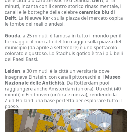
delle città più caratteristiche d'Olanda.
Delft
, a 15
minuti, incanta con il centro storico rinascimentale, i
canali e le botteghe della celebre
ceramica blu di
Delft
. La Nieuwe Kerk sulla piazza del mercato ospita
le tombe dei reali olandesi.
Gouda
, a 25 minuti, è famosa in tutto il mondo per il
formaggio: il mercato del formaggio sulla piazza del
municipio (da aprile a settembre) è uno spettacolo
colorato e gustoso. Lo Stadhuis gotico è tra i più belli
dei Paesi Bassi.
Leiden
, a 30 minuti, è la città universitaria dove
insegnava Einstein, con canali pittoreschi e il
Museo
Nazionale delle Antichità
. Da Rotterdam puoi
raggiungere anche Amsterdam (un'ora), Utrecht (40
minuti) e Eindhoven (un'ora e mezza), rendendo la
Zuid-Holland una base perfetta per esplorare tutto il
paese.