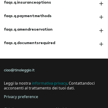
faqs.q.insuranceoptions
faqs.a.insuranceoptions
faqs.q.paymentmethods
faqs.a.paymentmethods
faqs.q.amendreservation
faqs.a.amendreservation
faqs.q.documentsrequired
faqs.a.documentsrequired
ciao@tinoleggio.it
Leggi la nostra
informativa privacy
. Contattandoci
acconsenti al trattamento dei tuoi dati.
Privacy preference