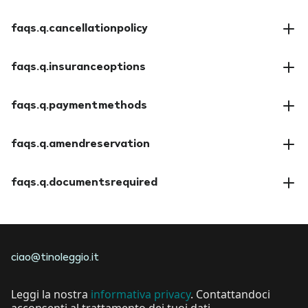
faqs.q.cancellationpolicy
faqs.a.cancellationpolicy
faqs.q.insuranceoptions
faqs.a.insuranceoptions
faqs.q.paymentmethods
faqs.a.paymentmethods
faqs.q.amendreservation
faqs.a.amendreservation
faqs.q.documentsrequired
faqs.a.documentsrequired
ciao@tinoleggio.it
Leggi la nostra
informativa privacy
. Contattandoci
acconsenti al trattamento dei tuoi dati.