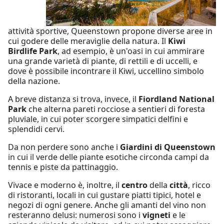
attività sportive, Queenstown propone diverse aree in
cui godere delle meraviglie della natura. Il
Kiwi
Birdlife Park
, ad esempio, è un'oasi in cui ammirare
una grande varietà di piante, di rettili e di uccelli, e
dove è possibile incontrare il Kiwi, uccellino simbolo
della nazione.
A breve distanza si trova, invece, il
Fiordland National
Park
che alterna pareti rocciose a sentieri di foresta
pluviale, in cui poter scorgere simpatici delfini e
splendidi cervi.
Da non perdere sono anche i
Giardini di Queenstown
in cui il verde delle piante esotiche circonda campi da
tennis e piste da pattinaggio.
Vivace e moderno è, inoltre, il
centro
della
città
, ricco
di ristoranti, locali in cui gustare piatti tipici, hotel e
negozi di ogni genere. Anche gli amanti del vino non
resteranno delusi: numerosi sono i
vigneti
e le