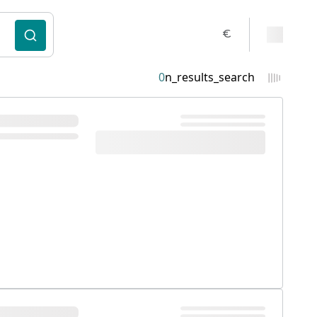
€
0
n_results_search