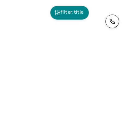
filter.title
>
ciao@tinoleggio.it
Leggi la nostra
informativa privacy
. Contattandoci
acconsenti al trattamento dei tuoi dati.