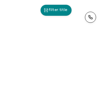
filter.title
>
ciao@tinoleggio.it
Leggi la nostra
informativa privacy
. Contattandoci
acconsenti al trattamento dei tuoi dati.