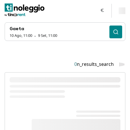
€
Gaeta
10 Ago, 11:00
9 Set, 11:00
0
n_results_search