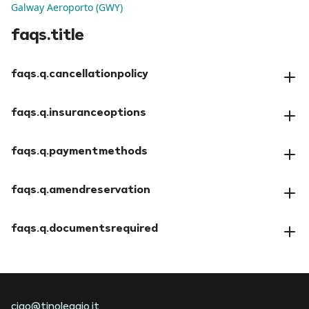
Galway Aeroporto (GWY)
faqs.title
faqs.q.cancellationpolicy
faqs.a.cancellationpolicy
faqs.q.insuranceoptions
faqs.a.insuranceoptions
faqs.q.paymentmethods
faqs.a.paymentmethods
faqs.q.amendreservation
faqs.a.amendreservation
faqs.q.documentsrequired
faqs.a.documentsrequired
ciao@tinoleggio.it