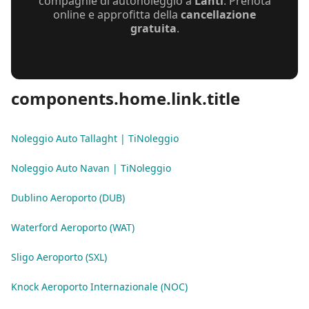
compagnie di autonoleggio a
Lahti
. Prenota
online e approfitta della
cancellazione
gratuita
.
components.home.link.title
Noleggio Auto Tallaght | TiNoleggio
Noleggio Auto Navan | TiNoleggio
Dublino Aeroporto (DUB)
Waterford Aeroporto (WAT)
Sligo Aeroporto (SXL)
Knock Aeroporto Internazionale (NOC)