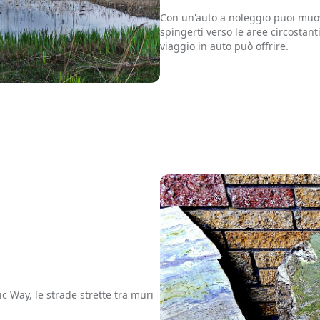
Con un'auto a noleggio puoi muove
spingerti verso le aree circostant
viaggio in auto può offrire.
ic Way, le strade strette tra muri