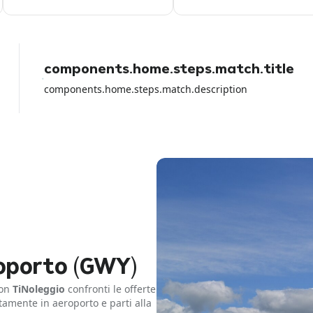
volta non era così
components.home.steps.match.title
components.home.steps.match.description
oporto (GWY)
Con
TiNoleggio
confronti le offerte
ttamente in aeroporto e parti alla