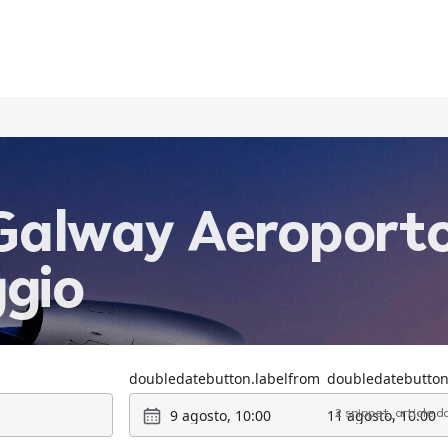
Galway Aeroporto
ggio
doubledatebutton.labelfrom
doubledatebutton
9 agosto, 10:00
11 agosto, 10:00
2 snippet_article.