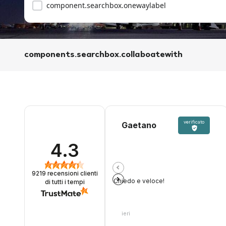
component.searchbox.onewaylabel
components.searchbox.collaboatewith
verificato
Gaetano
4.3
9219
recensioni clienti
Chiedo e veloce!
di tutti i tempi
ieri