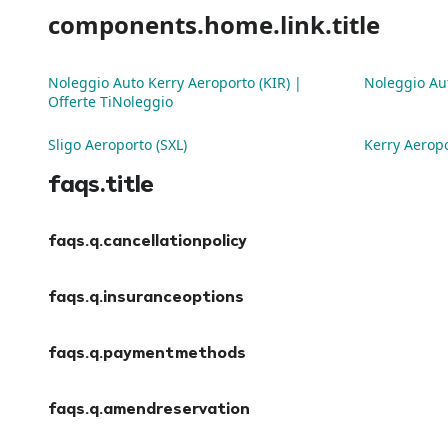
components.home.link.title
Noleggio Auto Kerry Aeroporto (KIR) |
Noleggio Aut
Offerte TiNoleggio
Sligo Aeroporto (SXL)
Kerry Aeropo
faqs.title
faqs.q.cancellationpolicy
faqs.a.cancellationpolicy
faqs.q.insuranceoptions
faqs.a.insuranceoptions
faqs.q.paymentmethods
faqs.a.paymentmethods
faqs.q.amendreservation