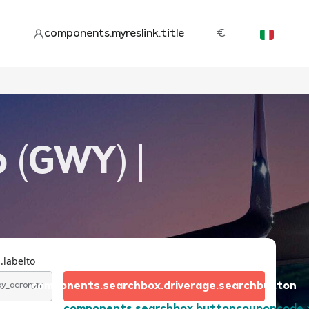
components.myreslink.title
€
 (GWY) |
.labelto
components.searchbox.driverage.searchbutton
day_acronym