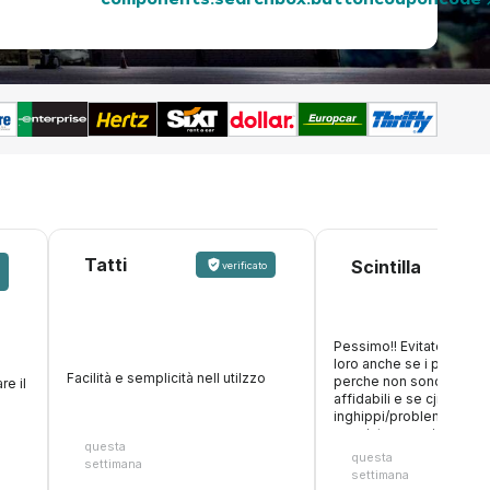
components.searchbox.buttoncouponcode
Tatti
v
Scintilla
verificato
Pessimo!! Evitate di pre
loro anche se i prezzi s
Facilità e semplicità nell utilzzo
perche non sono per ni
re il
affidabili e se cjnsojo
inghippi/problemi non fa
oer aiutare, anzi, tratten
questa
cifra. Inoltre fanno figur
questa
settimana
accettano carte di debit
settimana
online, poi arrivi al desk 