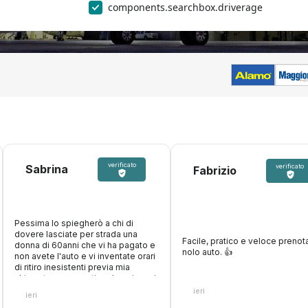
components.searchbox.driverage
verificato
Sabrina
verificato
Fabrizio
Pessima lo spiegherò a chi di
dovere lasciate per strada una
Facile, pratico e veloce prenota
donna di 60anni che vi ha pagato e
nolo auto. 👍️
non avete l'auto e vi inventate orari
di ritiro inesistenti previa mia
chiamata per avvertire, due giovani
di cui uno maleducato e
ieri
ieri
supponente, niente di buono. Una