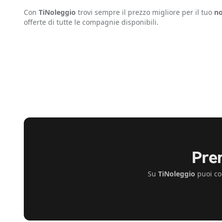
Con
TiNoleggio
trovi sempre il prezzo migliore per il tuo
no
offerte di tutte le compagnie disponibili.
Pre
Su
TiNoleggio
puoi co