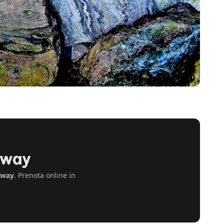
lway
lway
. Prenota online in