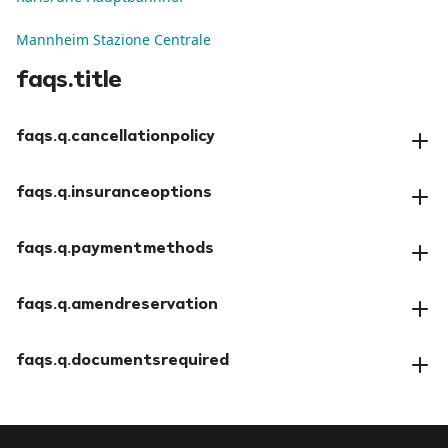
Mannheim Stazione Centrale
faqs.title
faqs.q.cancellationpolicy
faqs.a.cancellationpolicy
faqs.q.insuranceoptions
faqs.a.insuranceoptions
faqs.q.paymentmethods
faqs.a.paymentmethods
faqs.q.amendreservation
faqs.a.amendreservation
faqs.q.documentsrequired
faqs.a.documentsrequired