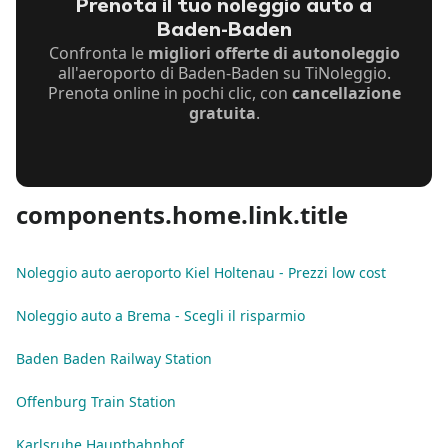
Prenota il tuo noleggio auto a
Baden-Baden
Confronta le
migliori offerte di autonoleggio
all'aeroporto di Baden-Baden su TiNoleggio.
Prenota online in pochi clic, con
cancellazione
gratuita
.
components.home.link.title
Noleggio auto aeroporto Kiel Holtenau - Prezzi low cost
Noleggio auto a Brema - Scegli il risparmio
Baden Baden Railway Station
Offenburg Train Station
Karlsruhe Hauptbahnhof