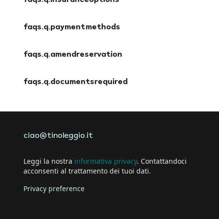
faqs.q.insuranceoptions
faqs.a.insuranceoptions
faqs.q.paymentmethods
faqs.a.paymentmethods
faqs.q.amendreservation
faqs.a.amendreservation
faqs.q.documentsrequired
faqs.a.documentsrequired
ciao@tinoleggio.it
Leggi la nostra
informativa privacy
. Contattandoci
acconsenti al trattamento dei tuoi dati.
Privacy preference