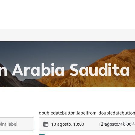
in
Arabia Saudita
doubledatebutton.labelfrom
doubledatebutton
10 agosto, 10:00
12 agosto, 10:00
2 snippet_article.