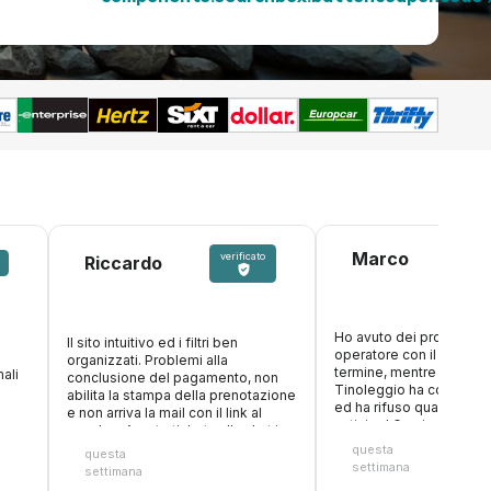
Marco
verificato
Riccardo
Ho avuto dei problemi c
Il sito intuitivo ed i filtri ben
operatore con il nolegg
organizzati. Problemi alla
termine, mentre ero in v
ali
conclusione del pagamento, non
Tinoleggio ha compreso
abilita la stampa della prenotazione
ed ha rifuso quanto paga
e non arriva la mail con il link al
anticipo! Grazie ancora
voucher. Aperto ticket sulla chat in
attesa risposta
questa
questa
settimana
settimana