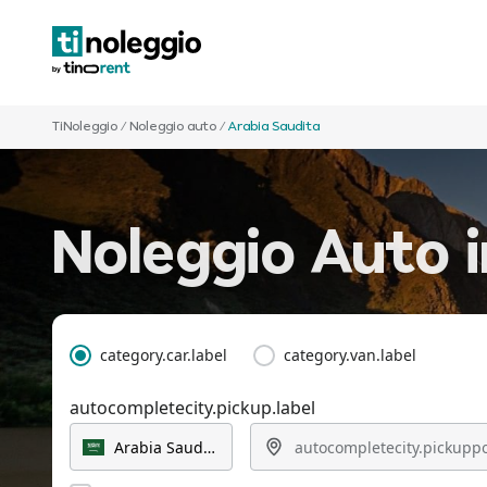
TiNoleggio
/
Noleggio auto
/
Arabia Saudita
Noleggio Auto 
category.car.label
category.van.label
autocompletecity.pickup.label