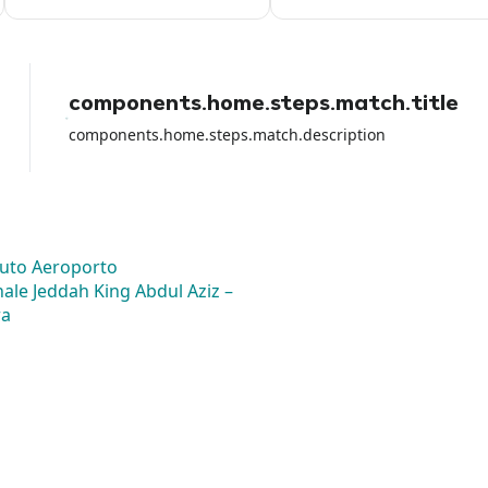
online, poi arrivi al desk e non ti
accettano la carta con cui hai
pagato loro perche vogliono solo
quella di credito. Fate attenzione
con la carta di debito perche io ho
perso tutti i soldi del noleggio e
components.home.steps.match.title
loro non hanno fatto NULLA per
aiutarmi a parte girare la colpa sul
components.home.steps.match.description
rental car dell aeroporto.
uto Aeroporto
nale Jeddah King Abdul Aziz –
ra