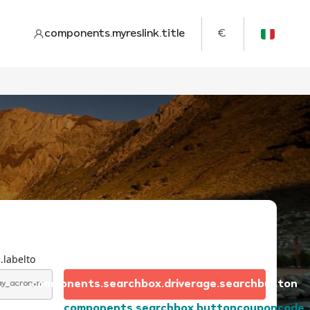
components.myreslink.title
€
.labelto
components.searchbox.driverage.searchbutton
day_acronym
components.searchbox.buttoncouponcode