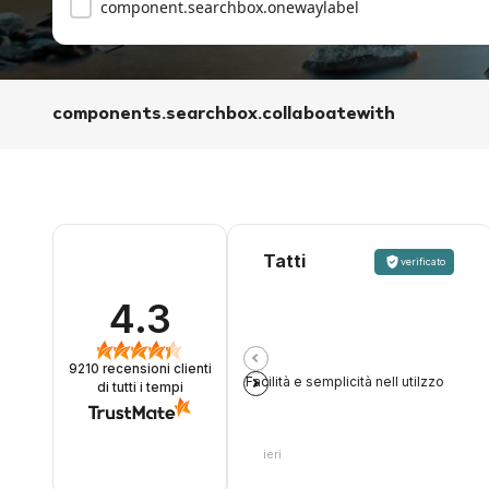
component.searchbox.onewaylabel
components.searchbox.collaboatewith
Tatti
verificato
4.3
9210
recensioni clienti
Facilità e semplicità nell utilzzo
di tutti i tempi
ieri