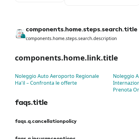
components.home.steps.search.title
components.home.steps.search.description
components.home.link.title
Noleggio Auto Aeroporto Regionale
Noleggio A
Ha'il – Confronta le offerte
Internazio
Prenota O
faqs.title
faqs.q.cancellationpolicy
faqs.a.cancellationpolicy