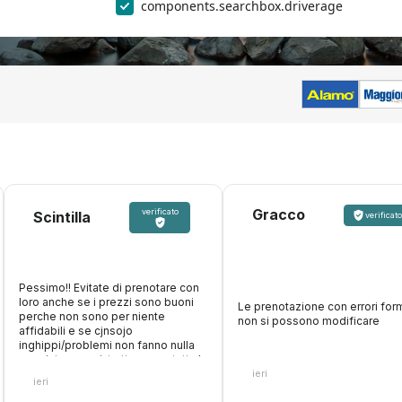
components.searchbox.driverage
Gracco
verificato
Scintilla
verificato
Pessimo!! Evitate di prenotare con
loro anche se i prezzi sono buoni
Le prenotazione con errori form
perche non sono per niente
non si possono modificare
affidabili e se cjnsojo
inghippi/problemi non fanno nulla
oer aiutare, anzi, trattengono tutta la
ieri
cifra. Inoltre fanno figurare che
ieri
accettano carte di debito, paghi