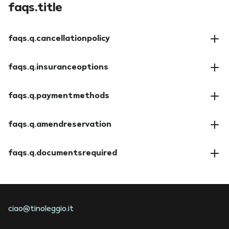
faqs.title
faqs.q.cancellationpolicy
faqs.a.cancellationpolicy
faqs.q.insuranceoptions
faqs.a.insuranceoptions
faqs.q.paymentmethods
faqs.a.paymentmethods
faqs.q.amendreservation
faqs.a.amendreservation
faqs.q.documentsrequired
faqs.a.documentsrequired
ciao@tinoleggio.it