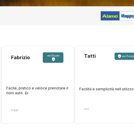
Tatti
verificato
Fabrizio
verificato
Facile, pratico e veloce prenotare il
Facilità e semplicità nell utilzzo
nolo auto. 👍️
ieri
oggi