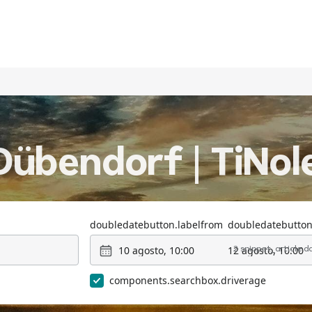
Dübendorf | TiNol
doubledatebutton.labelfrom
doubledatebutton
10 agosto, 10:00
12 agosto, 10:00
2 snippet_article.
components.searchbox.driverage