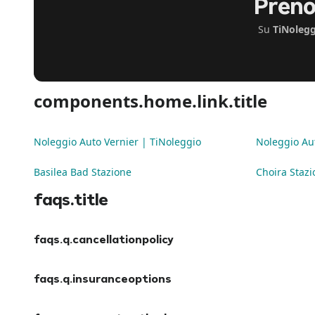
Preno
Su
TiNolegg
components.home.link.title
Noleggio Auto Vernier | TiNoleggio
Noleggio Au
Basilea Bad Stazione
Choira Stazi
faqs.title
faqs.q.cancellationpolicy
faqs.a.cancellationpolicy
faqs.q.insuranceoptions
faqs.a.insuranceoptions