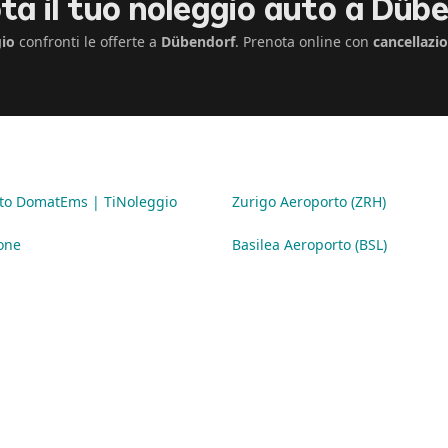
ta il tuo noleggio auto a Düb
io
confronti le offerte a
Dübendorf
. Prenota online con
cancellazi
to DomatEms | TiNoleggio
Zurigo Aeroporto (ZRH)
one
Basilea Aeroporto (BSL)