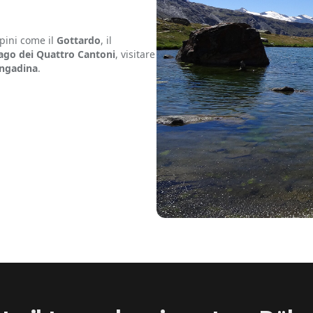
lpini come il
Gottardo
, il
ago dei Quattro Cantoni
, visitare
ngadina
.