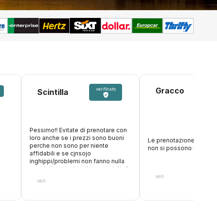
Gracco
verificato
Scintilla
Pessimo!! Evitate di prenotare con
loro anche se i prezzi sono buoni
Le prenotazione con erro
perche non sono per niente
non si possono modific
affidabili e se cjnsojo
inghippi/problemi non fanno nulla
oer aiutare, anzi, trattengono tutta la
ieri
cifra. Inoltre fanno figurare che
ieri
accettano carte di debito, paghi
online, poi arrivi al desk e non ti
accettano la carta con cui hai
pagato loro perche vogliono solo
quella di credito. Fate attenzione