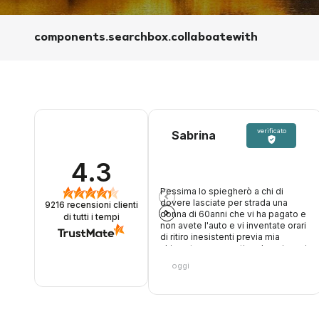
components.searchbox.collaboatewith
verificato
Sabrina
4.3
Pessima lo spiegherò a chi di
dovere lasciate per strada una
9216
recensioni clienti
donna di 60anni che vi ha pagato e
di tutti i tempi
non avete l'auto e vi inventate orari
di ritiro inesistenti previa mia
chiamata per avvertire, due giovani
di cui uno maleducato e
oggi
supponente, niente di buono. Una
volta non era così