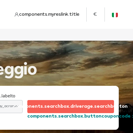
components.myreslink.title
€
eggio
.labelto
components.searchbox.driverage.searchbutton
day_acronym
components.searchbox.buttoncouponcode