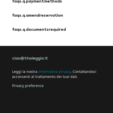
faqs.q.paymentmethods
faqs.a.paymentmethods
faqs.q.amendreservation
faqs.a.amendreservation
faqs.q.documentsrequired
faqs.a.documentsrequired
ciao@tinoleggio.it
Leggi la nostra
informativa privacy
. Contattandoci
acconsenti al trattamento dei tuoi dati.
Privacy preference