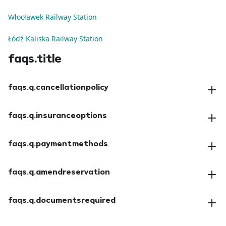
Włocławek Railway Station
Łódź Kaliska Railway Station
faqs.title
faqs.q.cancellationpolicy
faqs.a.cancellationpolicy
faqs.q.insuranceoptions
faqs.a.insuranceoptions
faqs.q.paymentmethods
faqs.a.paymentmethods
faqs.q.amendreservation
faqs.a.amendreservation
faqs.q.documentsrequired
faqs.a.documentsrequired