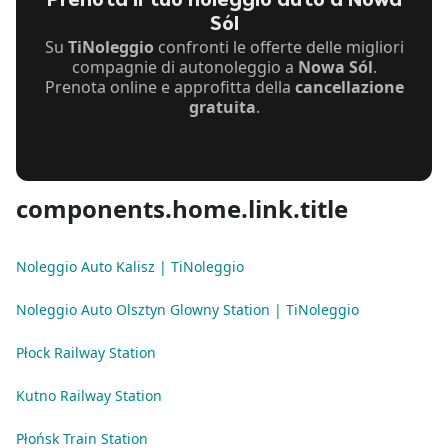
Prenota il tuo noleggio auto a Nowa
Sól
Su
TiNoleggio
confronti le offerte delle migliori
compagnie di autonoleggio a
Nowa Sól
.
Prenota online e approfitta della
cancellazione
gratuita
.
components.home.link.title
Noleggio Auto Kalisz | TiNoleggio
Noleggio Auto Olsztyn Glowny Station | TiNoleggio
Płock Railway Station
Kutno Railway Station
Płońsk Train Station