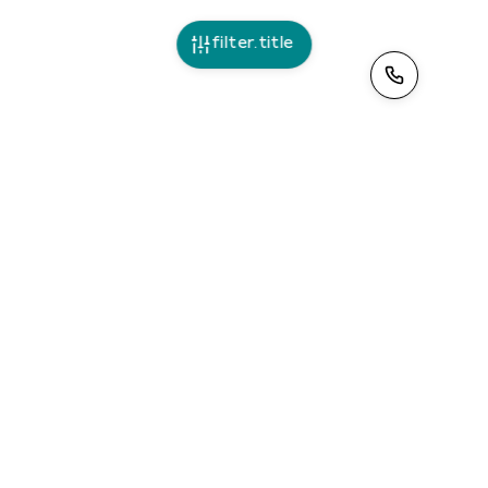
filter.title
>
ciao@tinoleggio.it
Leggi la nostra
informativa privacy
. Contattandoci
acconsenti al trattamento dei tuoi dati.