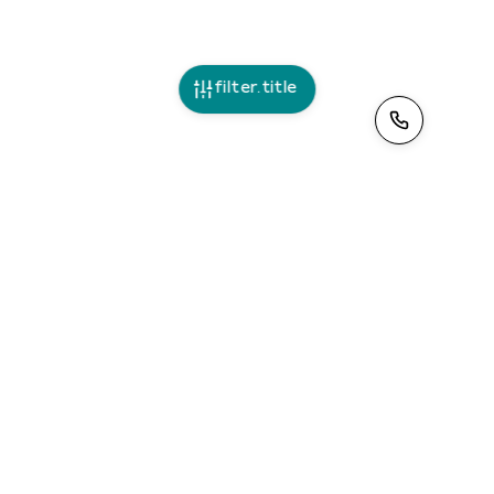
filter.title
>
ciao@tinoleggio.it
Leggi la nostra
informativa privacy
. Contattandoci