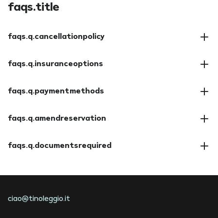
faqs.title
faqs.q.cancellationpolicy
faqs.a.cancellationpolicy
faqs.q.insuranceoptions
faqs.a.insuranceoptions
faqs.q.paymentmethods
faqs.a.paymentmethods
faqs.q.amendreservation
faqs.a.amendreservation
faqs.q.documentsrequired
faqs.a.documentsrequired
ciao@tinoleggio.it